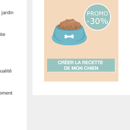
 jardin
ite
ualité
gement