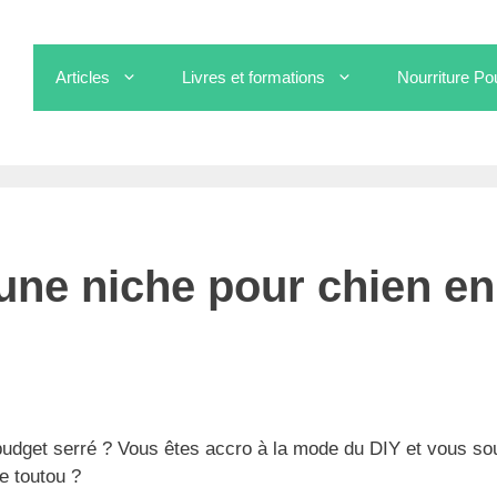
Articles
Livres et formations
Nourriture Po
e une niche pour chien en palette ?
ne niche pour chien en
budget serré ? Vous êtes accro à la mode du DIY et vous so
re toutou ?