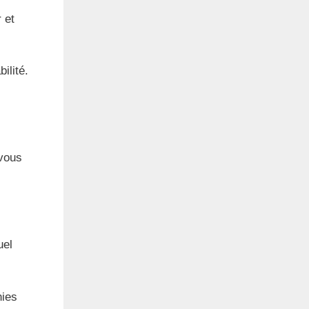
 et
ilité.
 vous
uel
nies