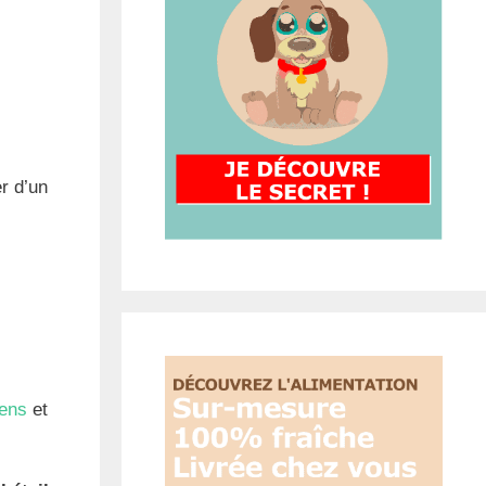
r d’un
iens
et