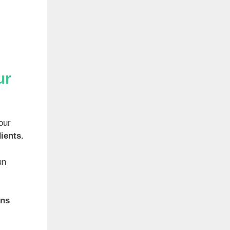
ur
our
ients.
un
ins