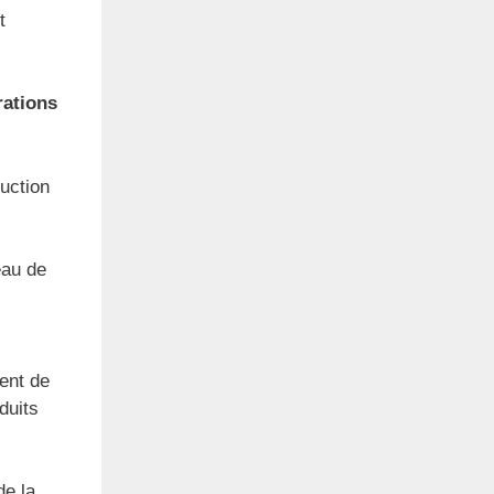
t
rations
uction
eau de
ient de
duits
de la