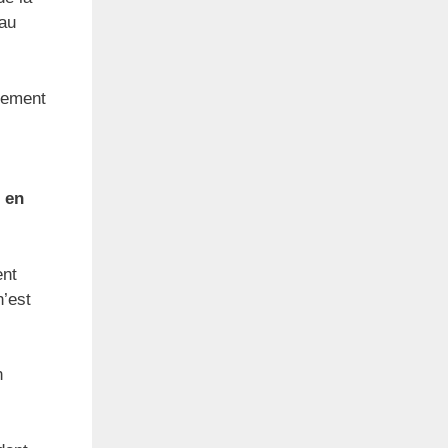
eau
lement
s
en
ent
n’est
n