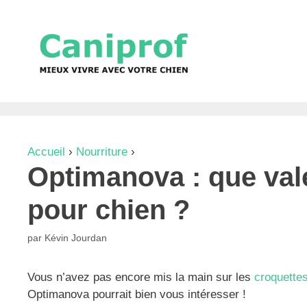
Aller
au
contenu
Accueil
›
Nourriture
›
Optimanova : que valent vraim
Optimanova : que val
pour chien ?
par
Kévin Jourdan
Vous n’avez pas encore mis la main sur les
croquette
Optimanova pourrait bien vous intéresser !