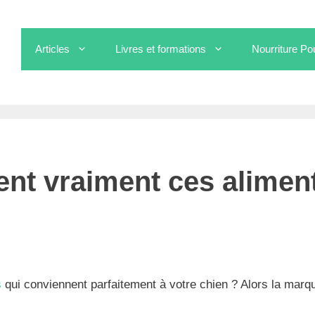
Articles
Livres et formations
Nourriture Po
ent ces aliments pour chien ?
ent vraiment ces alimen
s
qui conviennent parfaitement à votre chien ? Alors la marq