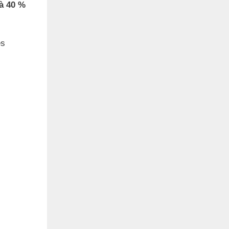
à 40 %
es