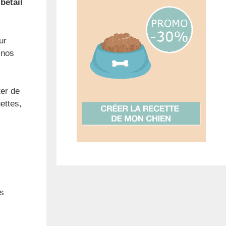
bétail
ur
 nos
ter de
uettes,
es