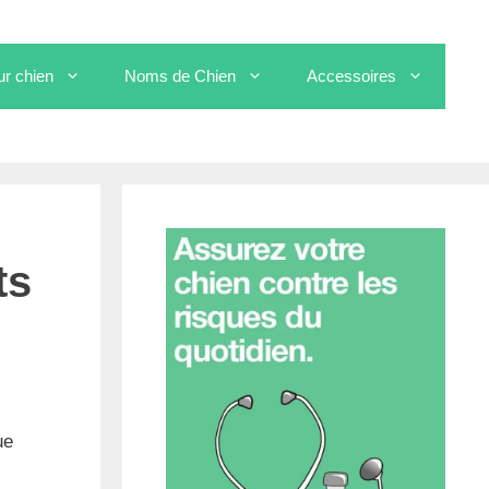
ur chien
Noms de Chien
Accessoires
ts
ue