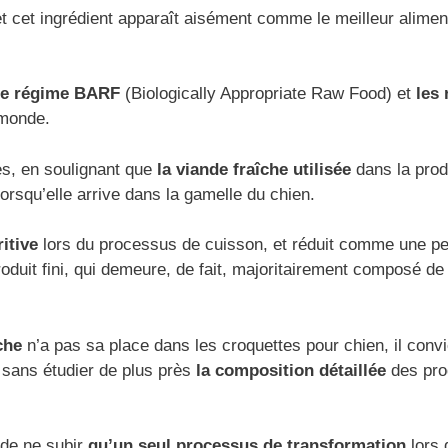
, et cet ingrédient apparaît aisément comme le meilleur alimen
le régime BARF
(Biologically Appropriate Raw Food) et
les 
 monde.
es, en soulignant que
la viande fraîche utilisée
dans la prod
orsqu’elle arrive dans la gamelle du chien.
itive
lors du processus de cuisson, et réduit comme une p
oduit fini, qui demeure, de fait, majoritairement composé de
che
n’a pas sa place dans les croquettes pour chien, il conv
 sans étudier de plus près
la composition détaillée
des pro
 de ne subir
qu’un seul processus de transformation
lors 