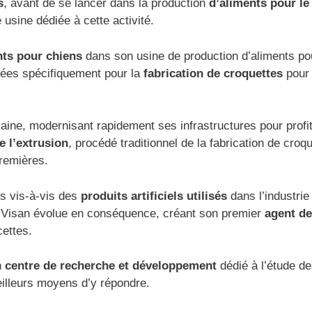
s
, avant de se lancer dans la production
d’aliments pour le 
usine dédiée à cette activité.
nts pour chiens
dans son usine de production d’aliments po
orées spécifiquement pour la
fabrication de croquettes
pour
aine, modernisant rapidement ses infrastructures pour profi
e l’extrusion
, procédé traditionnel de la fabrication de croq
premières.
s vis-à-vis des
produits artificiels utilisés
dans l’industrie
et Visan évolue en conséquence, créant son premier
agent de
cettes.
n
centre de recherche et développement
dédié à l’étude d
eilleurs moyens d’y répondre.