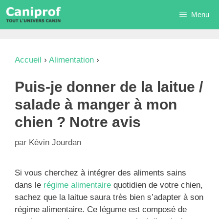
Aller
Menu
au
contenu
Accueil
›
Alimentation
›
Puis-je donner de la laitue
/ salade à manger à mon chien ? Notre avis
Puis-je donner de la laitue /
salade à manger à mon
chien ? Notre avis
par
Kévin Jourdan
Si vous cherchez à intégrer des aliments sains
dans le
régime alimentaire
quotidien de votre chien,
sachez que la laitue saura très bien s’adapter à son
régime alimentaire. Ce légume est composé de