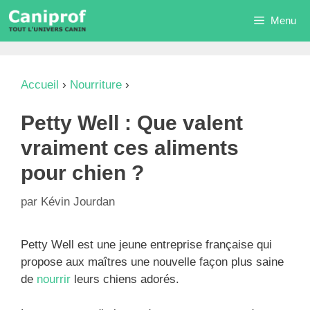
Aller
Menu
au
contenu
Accueil
›
Nourriture
›
Petty Well : Que valent
vraiment ces aliments pour chien ?
Petty Well : Que valent
vraiment ces aliments
pour chien ?
par
Kévin Jourdan
Petty Well est une jeune entreprise française qui
propose aux maîtres une nouvelle façon plus saine
de
nourrir
leurs chiens adorés.