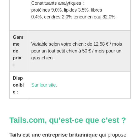
Constituants analytiques
:
protéines 9.0%, lipides 3.5%, fibres
0.4%, cendres 2.0% teneur en eau 82.0%
Gam
me
Variable selon votre chien : de 12,58 € / mois
de
pour un tout petit chien à 50 € / mois pour un
prix
gros chien.
:
Disp
onibl
Sur leur site
.
e :
Tails.com, qu’est-ce que c’est ?
Tails est une entreprise britannique
qui propose