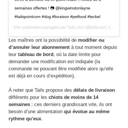
semaines offertes ! 📷 @kingwinstonlayne
#tailspointcom #dog #livraison #petfood #teckel
Une publication partagée par
Tails.com
(@tails.com_fr) le
16 Ju
Les maîtres ont la possibilité de
modifier ou
d’annuler leur abonnement
à tout moment depuis
leur
tableau de bord
, où la date limite pour
demander une modification est indiquée (la
commande ne pouvant être modifiée alors qu’elle
est déjà en cours d’expédition).
À noter que Tails propose des
délais de livraison
différents pour les
chiots de moins de 14
semaines
: ces derniers grandissant vite, ils ont
besoin d’une alimentation
qui évolue au même
rythme qu’eux
.