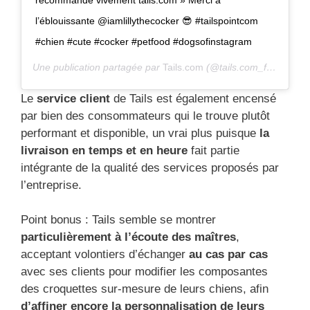
l’éblouissante @iamlillythecocker 😎 #tailspointcom
#chien #cute #cocker #petfood #dogsofinstagram
Une publication partagée par
Tails.com
(@tails.com_fr) le
29 Ju
Le
service client
de Tails est également encensé
par bien des consommateurs qui le trouve plutôt
performant et disponible, un vrai plus puisque
la
livraison en temps et en heure
fait partie
intégrante de la qualité des services proposés par
l’entreprise.
Point bonus : Tails semble se montrer
particulièrement à l’écoute des maîtres
,
acceptant volontiers d’échanger
au cas par cas
avec ses clients pour modifier les composantes
des croquettes sur-mesure de leurs chiens, afin
d’affiner encore la personnalisation de leurs