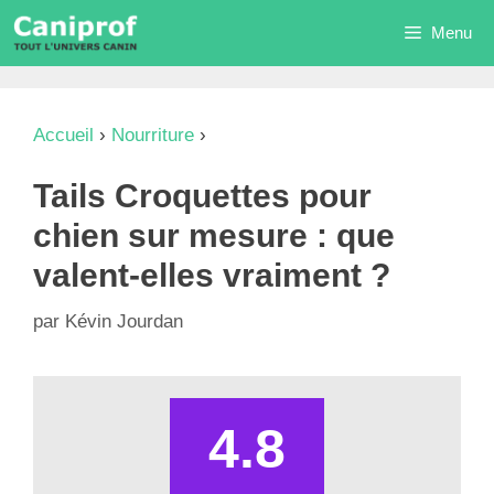
Aller
Menu
au
contenu
Accueil
›
Nourriture
›
Tails Croquettes pour chien
sur mesure : que valent-elles vraiment ?
Tails Croquettes pour
chien sur mesure : que
valent-elles vraiment ?
par
Kévin Jourdan
4.8