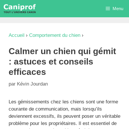
Aller
Menu
au
contenu
Accueil
›
Comportement du chien
›
Calmer un
chien qui gémit : astuces et conseils efficaces
Calmer un chien qui gémit
: astuces et conseils
efficaces
par
Kévin Jourdan
Les gémissements chez les chiens sont une forme
courante de communication, mais lorsqu’ils
deviennent excessifs, ils peuvent poser un véritable
problème pour les propriétaires. Il est essentiel de