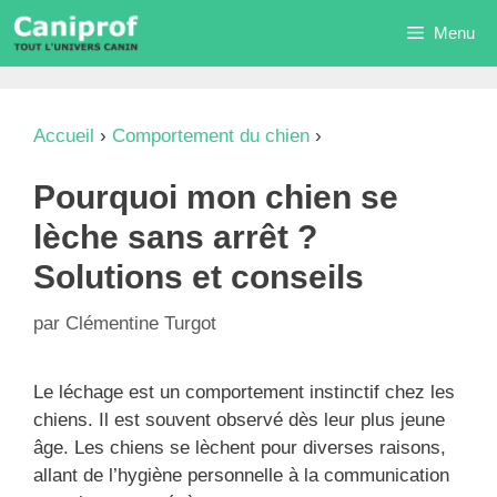
Aller
Menu
au
contenu
Accueil
›
Comportement du chien
›
Pourquoi mon
chien se lèche sans arrêt ? Solutions et conseils
Pourquoi mon chien se
lèche sans arrêt ?
Solutions et conseils
par
Clémentine Turgot
Le léchage est un comportement instinctif chez les
chiens. Il est souvent observé dès leur plus jeune
âge. Les chiens se lèchent pour diverses raisons,
allant de l’hygiène personnelle à la communication