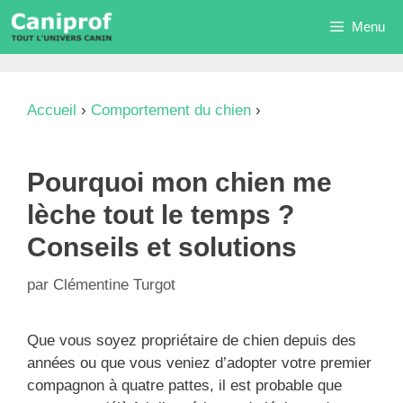
Aller
Menu
au
contenu
Accueil
›
Comportement du chien
›
Pourquoi mon
chien me lèche tout le temps ? Conseils et
solutions
Pourquoi mon chien me
lèche tout le temps ?
Conseils et solutions
par
Clémentine Turgot
Que vous soyez propriétaire de chien depuis des
années ou que vous veniez d’adopter votre premier
compagnon à quatre pattes, il est probable que