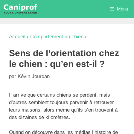
Aller
Menu
au
contenu
Accueil
›
Comportement du chien
›
Sens de
l’orientation chez le chien : qu’en est-il ?
Sens de l’orientation chez
le chien : qu’en est-il ?
par
Kévin Jourdan
Il arrive que certains chiens se perdent, mais
d’autres semblent toujours parvenir à retrouver
leurs maisons, alors même qu’ils s’en trouvent à
des dizaines de kilomètres.
Quand on découvre dans les médias l’histoire de