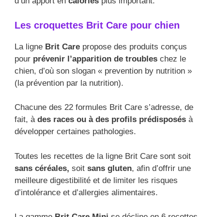
d’un apport en
calories
plus important.
Les croquettes Brit Care pour chien
La ligne
Brit Care
propose des produits conçus
pour
prévenir l’apparition de troubles
chez le
chien, d’où son slogan « prevention by nutrition »
(la prévention par la nutrition).
Chacune des 22 formules Brit Care s’adresse, de
fait, à
des races ou à des profils prédisposés
à
développer certaines pathologies.
Toutes les recettes de la ligne Brit Care sont soit
sans céréales,
soit
sans gluten
, afin d’offrir une
meilleure digestibilité et de limiter les risques
d’intolérance et d’allergies alimentaires.
La gamme
Brit Care Mini
se décline en 6 recettes