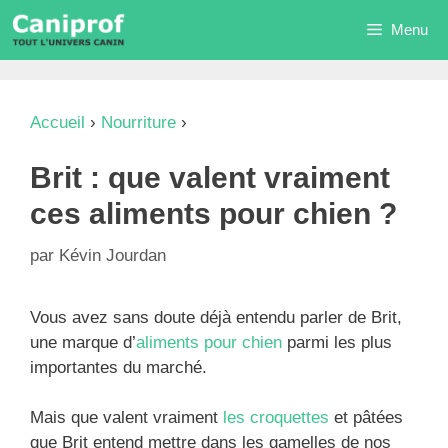
Aller
Menu
au
contenu
Accueil
›
Nourriture
›
Brit : que valent vraiment
ces aliments pour chien ?
Brit : que valent vraiment
ces aliments pour chien ?
par
Kévin Jourdan
Vous avez sans doute déjà entendu parler de Brit,
une marque d’
aliments pour chien
parmi les plus
importantes du marché.
Mais que valent vraiment
les croquettes
et pâtées
que Brit entend mettre dans les gamelles de nos