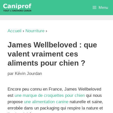
Aller
Menu
au
contenu
Accueil
›
Nourriture
›
James Wellbeloved : que
valent vraiment ces aliments pour chien ?
James Wellbeloved : que
valent vraiment ces
aliments pour chien ?
par
Kévin Jourdan
Encore peu connu en France, James Wellbeloved
est
une marque de croquettes pour chien
qui nous
propose
une alimentation canine
naturelle et saine,
enrobée dans un packaging qui respire la nature et