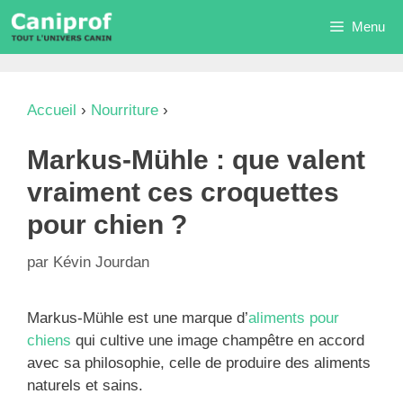
Aller
Menu
au
contenu
Accueil
›
Nourriture
›
Markus-Mühle : que valent
vraiment ces croquettes pour chien ?
Markus-Mühle : que valent
vraiment ces croquettes
pour chien ?
par
Kévin Jourdan
Markus-Mühle est une marque d’
aliments pour
chiens
qui cultive une image champêtre en accord
avec sa philosophie, celle de produire des aliments
naturels et sains.