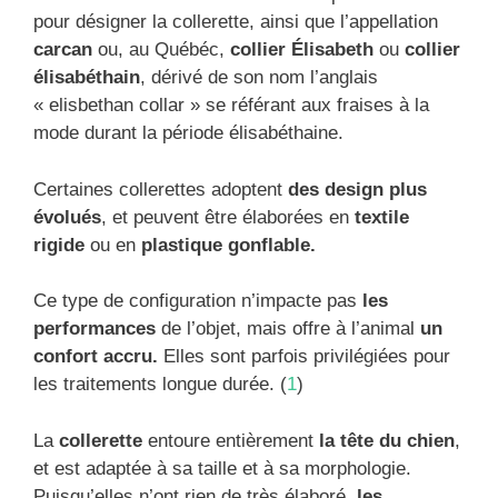
pour désigner la collerette, ainsi que l’appellation
carcan
ou, au Québéc,
collier Élisabeth
ou
collier
élisabéthain
, dérivé de son nom l’anglais
« elisbethan collar » se référant aux fraises à la
mode durant la période élisabéthaine.
Certaines collerettes adoptent
des design plus
évolués
, et peuvent être élaborées en
textile
rigide
ou en
plastique gonflable.
Ce type de configuration n’impacte pas
les
performances
de l’objet, mais offre à l’animal
un
confort accru.
Elles sont parfois privilégiées pour
les traitements longue durée. (
1
)
La
collerette
entoure entièrement
la tête du chien
,
et est adaptée à sa taille et à sa morphologie.
Puisqu’elles n’ont rien de très élaboré,
les