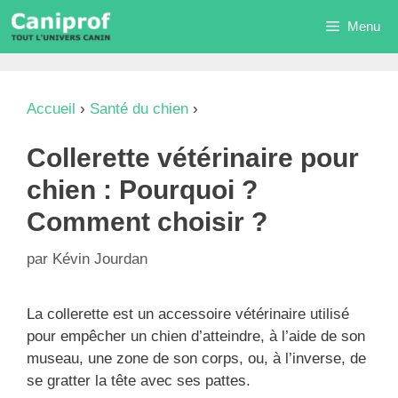
Aller
Menu
au
contenu
Accueil
›
Santé du chien
›
Collerette vétérinaire
pour chien : Pourquoi ? Comment choisir ?
Collerette vétérinaire pour
chien : Pourquoi ?
Comment choisir ?
par
Kévin Jourdan
La collerette est un accessoire vétérinaire utilisé
pour empêcher un chien d’atteindre, à l’aide de son
museau, une zone de son corps, ou, à l’inverse, de
se gratter la tête avec ses pattes.