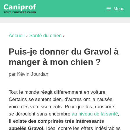
Aller
Menu
au
contenu
Accueil
›
Santé du chien
›
Puis-je donner du
Gravol à manger à mon chien ?
Puis-je donner du Gravol à
manger à mon chien ?
par
Kévin Jourdan
Tout le monde réagit différemment en voiture.
Certains se sentent bien, d’autres ont la nausée,
voire des vomissements. Pour que les transports
se déroulent sans encombre
au niveau de la santé
,
il existe des comprimés très intéressants
appelés Gravol.
Idéal contre les effets indésirables