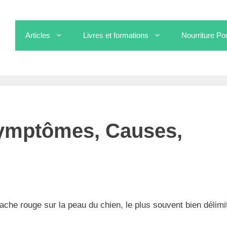
Articles
Livres et formations
Nourriture Po
tômes, Causes, Traitements
Symptômes, Causes,
ache rouge sur la peau du chien, le plus souvent bien délimi