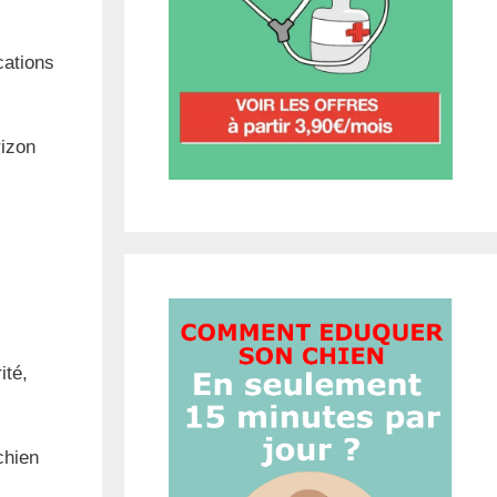
cations
rizon
ité,
chien