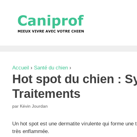
Aller
au
contenu
Accueil
›
Santé du chien
›
Hot spot du chien : Symp
Hot spot du chien : 
Traitements
par
Kévin Jourdan
Un hot spot est une dermatite virulente qui forme une t
très enflammée.