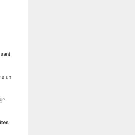
ssant
me un
age
ites