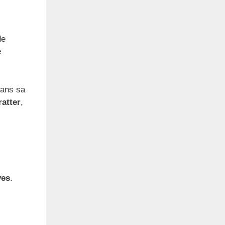
de
e
dans sa
ratter
,
ves
.