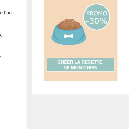
e l’on
s
,
e