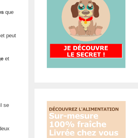
es
que
 et peut
ge
et
il se
 deux