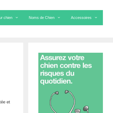
ur chien
Noms de Chien
Accessoires
tée et