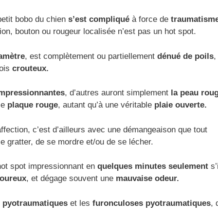
petit bobo du chien
s’est compliqué
à force de
traumatism
ion, bouton ou rougeur localisée n’est pas un hot spot.
iamètre
, est complètement ou partiellement
dénué de poils
,
fois
crouteux.
 impressionnantes
, d’autres auront simplement
la peau rou
le
plaque rouge
, autant qu’à une véritable
plaie ouverte.
fection, c’est d’ailleurs avec une démangeaison que tout
 gratter, de se mordre et/ou de se lécher.
n hot spot impressionnant en
quelques minutes seulement
s’
oureux
, et dégage souvent une
mauvaise odeur.
es pyotraumatiques
et les
furonculoses pyotraumatiques
,