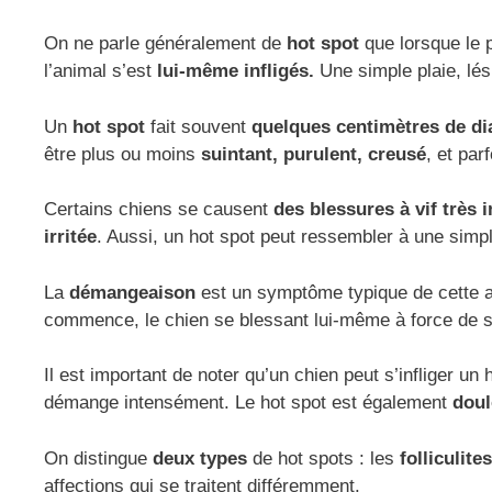
On ne parle généralement de
hot spot
que lorsque le 
l’animal s’est
lui-même infligés.
Une simple plaie, lés
Un
hot spot
fait souvent
quelques centimètres de d
être plus ou moins
suintant, purulent,
creusé
, et par
Certains chiens se causent
des blessures à vif très
irritée
. Aussi, un hot spot peut ressembler à une simp
La
démangeaison
est un symptôme typique de cette af
commence, le chien se blessant lui-même à force de se
Il est important de noter qu’un chien peut s’infliger u
démange intensément. Le hot spot est également
doul
On distingue
deux types
de hot spots : les
folliculit
affections qui se traitent différemment.