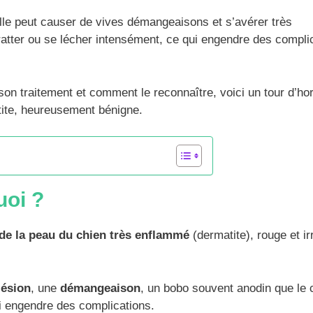
elle peut causer de vives démangeaisons et s’avérer très
ratter ou se lécher intensément, ce qui engendre des compli
son traitement et comment le reconnaître, voici un tour d’ho
tite, heureusement bénigne.
uoi ?
 de la peau du chien
très enflammé
(dermatite), rouge et irr
lésion
, une
démangeaison
, un bobo souvent anodin que le 
ui engendre des complications.