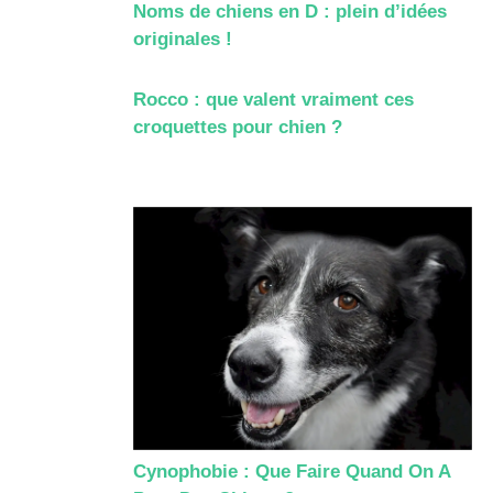
Noms de chiens en D : plein d’idées
originales !
Rocco : que valent vraiment ces
croquettes pour chien ?
Cynophobie : Que Faire Quand On A