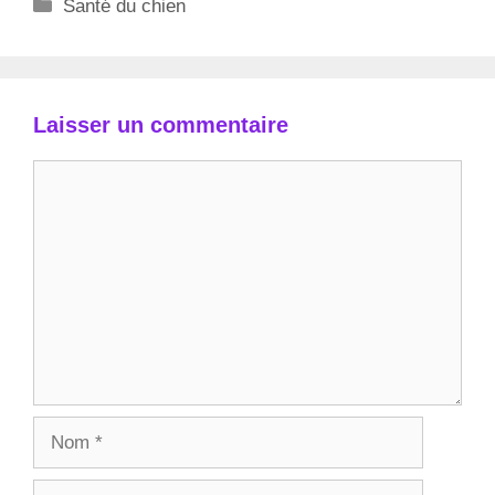
Catégories
Santé du chien
Laisser un commentaire
Commentaire
Nom
E-