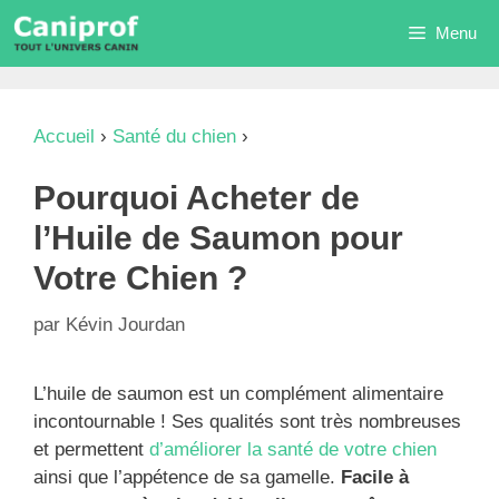
Aller
Menu
au
contenu
Accueil
›
Santé du chien
›
Pourquoi Acheter de
l’Huile de Saumon pour Votre Chien ?
Pourquoi Acheter de
l’Huile de Saumon pour
Votre Chien ?
par
Kévin Jourdan
L’huile de saumon est un complément alimentaire
incontournable ! Ses qualités sont très nombreuses
et permettent
d’améliorer la santé de votre chien
ainsi que l’appétence de sa gamelle.
Facile à