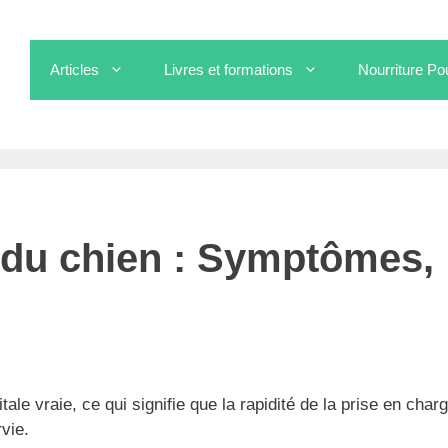
Articles
Livres et formations
Nourriture Po
chien : Symptômes, Causes, Traitements
e du chien : Symptômes,
tale vraie, ce qui signifie que la rapidité de la prise en char
vie.