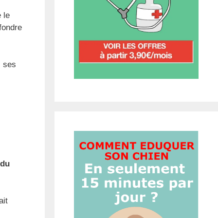
 le
fondre
, ses
 du
ait