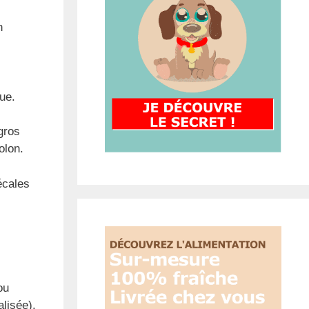
n
que.
 gros
olon.
écales
ou
alisée).