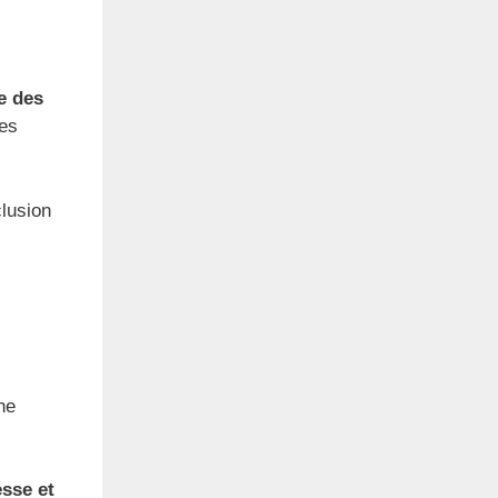
e des
les
clusion
ne
esse et