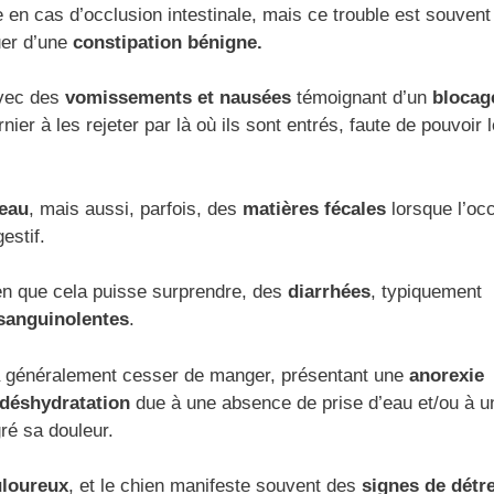
en cas d’occlusion intestinale, mais ce trouble est souvent
uer d’une
constipation bénigne.
avec des
vomissements et nausées
témoignant d’un
blocag
ier à les rejeter par là où ils sont entrés, faute de pouvoir 
eau
, mais aussi, parfois, des
matières fécales
lorsque l’oc
estif.
ien que cela puisse surprendre, des
diarrhées
, typiquement
sanguinolentes
.
 va généralement cesser de manger, présentant une
anorexie
déshydratation
due à une absence de prise d’eau et/ou à u
gré sa douleur.
uloureux
, et le chien manifeste souvent des
signes de détr