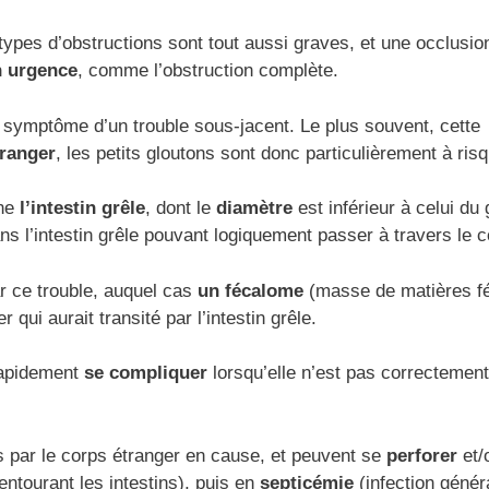
types d’obstructions sont tout aussi graves, et une occlusio
n urgence
, comme l’obstruction complète.
e symptôme d’un trouble sous-jacent. Le plus souvent, cette
tranger
, les petits gloutons sont donc particulièrement à ris
rne
l’intestin grêle
, dont le
diamètre
est inférieur à celui du
ns l’intestin grêle pouvant logiquement passer à travers le c
ar ce trouble, auquel cas
un fécalome
(masse de matières f
ui aurait transité par l’intestin grêle.
apidement
se compliquer
lorsqu’elle n’est pas correctement
es par le corps étranger en cause, et peuvent se
perforer
et/
 entourant les intestins), puis en
septicémie
(infection génér