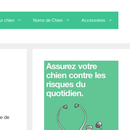
ur chien
Noms de Chien
Accessoires
ge de