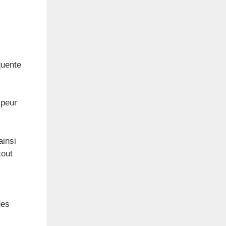
quente
 peur
ainsi
tout
des