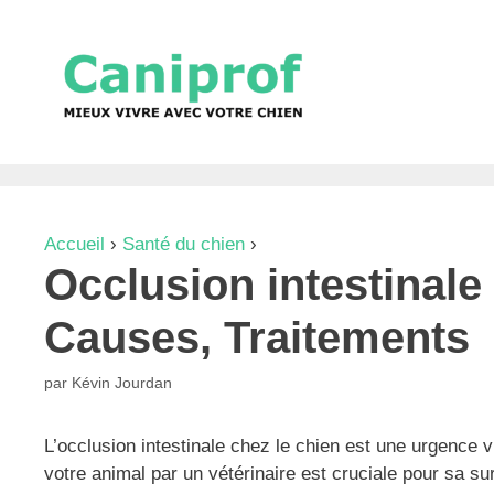
Aller
au
contenu
Accueil
›
Santé du chien
›
Occlusion intestinale du 
Occlusion intestinal
Causes, Traitements
par
Kévin Jourdan
L’occlusion intestinale chez le chien est une urgence vi
votre animal par un vétérinaire est cruciale pour sa sur