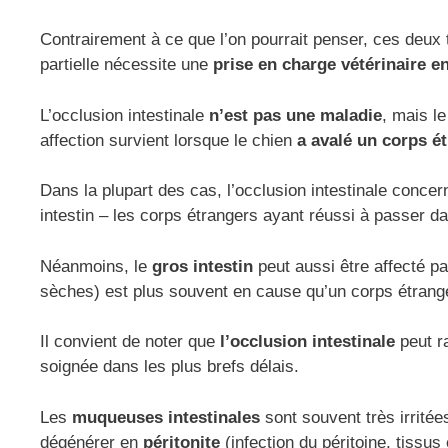
Contrairement à ce que l’on pourrait penser, ces deux 
partielle nécessite une
prise en charge vétérinaire e
L’occlusion intestinale
n’est pas une maladie
, mais l
affection survient lorsque le chien
a avalé un corps é
Dans la plupart des cas, l’occlusion intestinale conce
intestin – les corps étrangers ayant réussi à passer da
Néanmoins, le
gros intestin
peut aussi être affecté p
sèches) est plus souvent en cause qu’un corps étranger q
Il convient de noter que
l’occlusion intestinale
peut r
soignée dans les plus brefs délais.
Les
muqueuses intestinales
sont souvent très irrité
dégénérer en
péritonite
(infection du péritoine, tissus