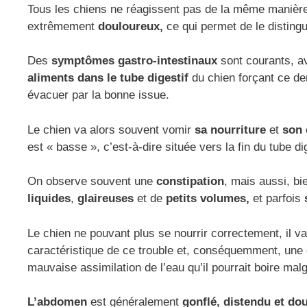
Tous les chiens ne réagissent pas de la même manière 
extrêmement
douloureux,
ce qui permet de le disting
Des
symptômes gastro-intestinaux
sont courants, 
aliments dans le tube digestif
du chien forçant ce dern
évacuer par la bonne issue.
Le chien va alors souvent vomir
sa nourriture
et
son 
est « basse », c’est-à-dire située vers la fin du tube dig
On observe souvent une
constipation
, mais aussi, b
liquides
,
glaireuses
et de
petits volumes,
et parfois
Le chien ne pouvant plus se nourrir correctement, il
caractéristique de ce trouble et, conséquemment, une
mauvaise assimilation de l’eau qu’il pourrait boire mal
L’abdomen
est généralement
gonflé, distendu et do