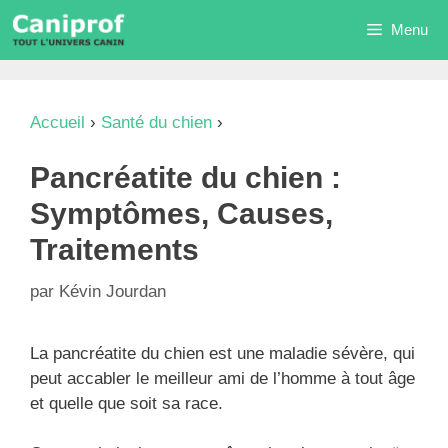
Aller
Menu
au
contenu
Accueil
›
Santé du chien
›
Pancréatite du chien :
Symptômes, Causes, Traitements
Pancréatite du chien :
Symptômes, Causes,
Traitements
par
Kévin Jourdan
La pancréatite du chien est une maladie sévère, qui
peut accabler le meilleur ami de l’homme à tout âge
et quelle que soit sa race.