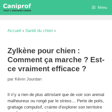
Aller
Menu
au
contenu
Accueil
›
Santé du chien
›
Zylkène pour chien :
Comment ça marche ? Est-ce vraiment efficace
?
Zylkène pour chien :
Comment ça marche ? Est-
ce vraiment efficace ?
par
Kévin Jourdan
Il n’y a rien de plus attristant que de voir son animal
malheureux ou rongé par le stress… Perte de poils,
grattage compulsif, crainte d’explorer son territoire