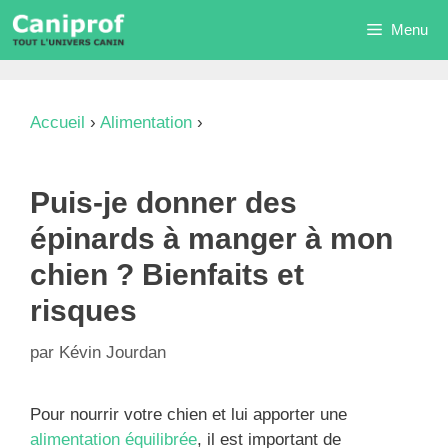
Aller
Menu
au
contenu
Accueil
›
Alimentation
›
Puis-je donner des
épinards à manger à mon chien ? Bienfaits et
risques
Puis-je donner des
épinards à manger à mon
chien ? Bienfaits et
risques
par
Kévin Jourdan
Pour nourrir votre chien et lui apporter une
alimentation équilibrée
, il est important de