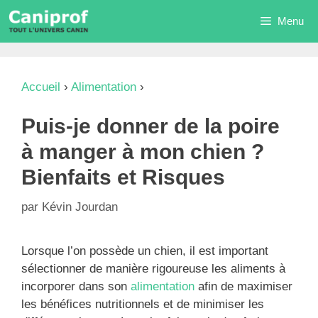
Aller
Menu
au
contenu
Accueil
›
Alimentation
›
Puis-je donner de la poire
à manger à mon chien ? Bienfaits et Risques
Puis-je donner de la poire
à manger à mon chien ?
Bienfaits et Risques
par
Kévin Jourdan
Lorsque l’on possède un chien, il est important
sélectionner de manière rigoureuse les aliments à
incorporer dans son
alimentation
afin de maximiser
les bénéfices nutritionnels et de minimiser les