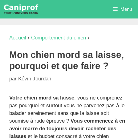
Aller
Menu
au
contenu
Accueil
›
Comportement du chien
›
Mon chien
mord sa laisse, pourquoi et que faire ?
Mon chien mord sa laisse,
pourquoi et que faire ?
par
Kévin Jourdan
Votre chien mord sa laisse
, vous ne comprenez
pas pourquoi et surtout vous ne parvenez pas à le
balader sereinement sans que la laisse soit
soumise à rude épreuve ?
Vous commencez à en
avoir marre de toujours devoir racheter des
laisses
et le budget consacré à votre chien