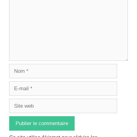
Nom
E-
mail
Site
web