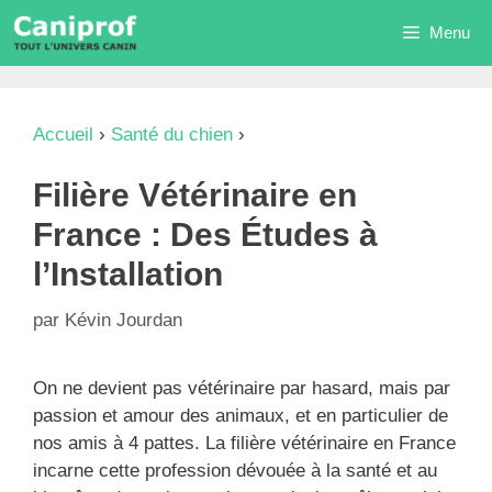
Aller
Menu
au
contenu
Accueil
›
Santé du chien
›
Filière Vétérinaire en
France : Des Études à l’Installation
Filière Vétérinaire en
France : Des Études à
l’Installation
par
Kévin Jourdan
On ne devient pas vétérinaire par hasard, mais par
passion et amour des animaux, et en particulier de
nos amis à 4 pattes. La filière vétérinaire en France
incarne cette profession dévouée à la santé et au