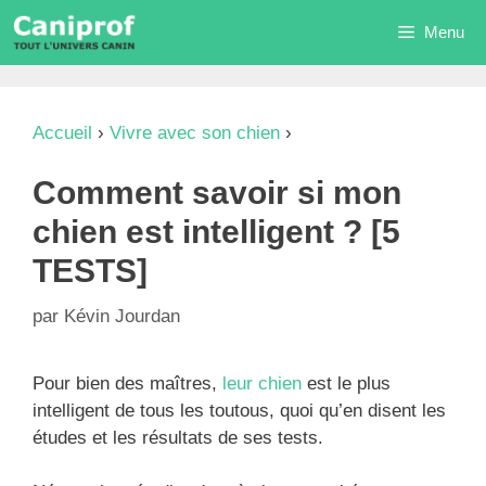
Aller
Menu
au
contenu
Accueil
›
Vivre avec son chien
›
Comment savoir
si mon chien est intelligent ? [5 TESTS]
Comment savoir si mon
chien est intelligent ? [5
TESTS]
par
Kévin Jourdan
Pour bien des maîtres,
leur chien
est le plus
intelligent de tous les toutous, quoi qu’en disent les
études et les résultats de ses tests.