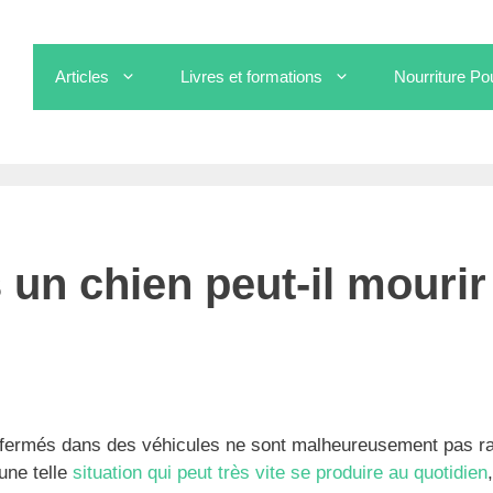
Articles
Livres et formations
Nourriture Po
 un chien peut-il mourir de chaud en voiture ?
un chien peut-il mourir
 enfermés dans des véhicules ne sont malheureusement pas r
une telle
situation qui peut très vite se produire au quotidien