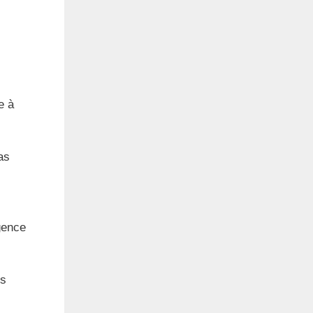
e à
as
gence
rs