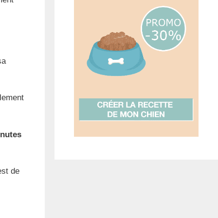
sa
llement
inutes
est de