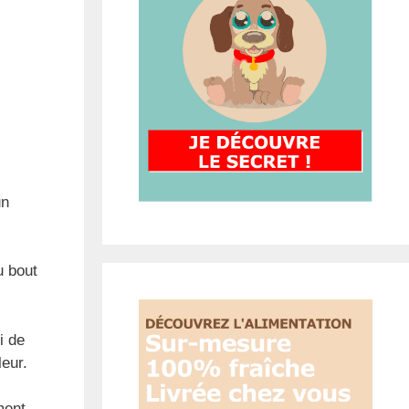
un
u bout
i de
leur.
ment