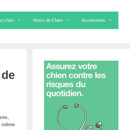
ur chien
Noms de Chien
Accessoires
 de
ares,
, même